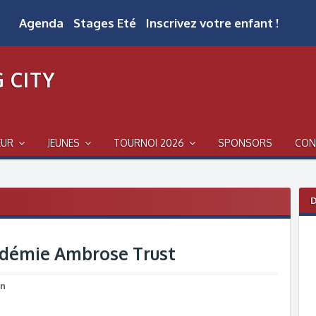
Agenda
Stages Eté
Inscrivez votre enfant !
 CITY
EUR
JEUNES
TOURNOI 2026
SPONSORS
CON
D
démie Ambrose Trust
in