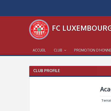
Skip
to
content
FC LUXEMBOURG
ACCUEIL
CLUB
PROMOTION D’HONN
CLUB PROFILE
Aca
Terra