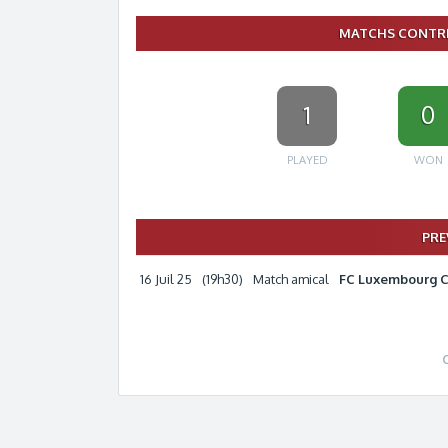
MATCHS CONTRE
1
0
PLAYED
WON
PRE
16 Juil 25
(19h30)
Match amical
FC Luxembourg C