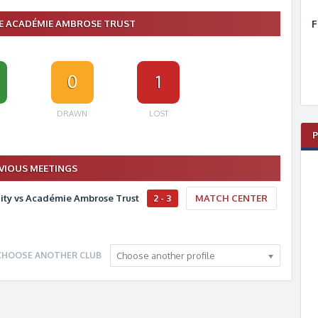
F
 ACADÉMIE AMBROSE TRUST
0
1
DRAWN
LOST
VIOUS MEETINGS
ity vs Académie Ambrose Trust
2 - 3
MATCH CENTER
CHOOSE ANOTHER CLUB
Choose another profile