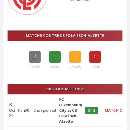
MATCHS CONTRE CS FOLA ESCH-ALZETTE
2
1
1
0
PLAYED
WON
DRAWN
LOST
PREVIOUS MEETINGS
FC
19
Luxembourg
Oct
(15h00)
Championnat
City vs CS
3 - 2
MATCH CENT
25
Fola Esch-
Alzette