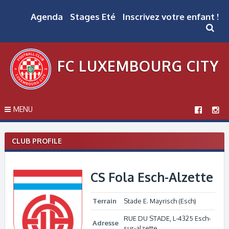
Skip
to
Agenda
Stages Eté
Inscrivez votre enfant !
content
FC LUXEMBOURG CITY
MENU
CLUB PROFILE
CS Fola Esch-Alzette
Terrain
Stade E. Mayrisch (Esch)
RUE DU STADE, L-4325 Esch-
Adresse
sur-alzette