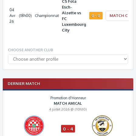
CS Fola
Esch-
04
Alzette vs
Avr
(18h00)
Championnat
0 - 0
MATCH CENT
FC
26
Luxembourg
City
CHOOSE ANOTHER CLUB
DERNIER MATCH
Promotion d'Honneur
MATCH AMICAL
4 juillet 2026 @ (10h30)
0 - 4