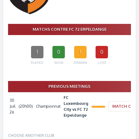
MATCHS CONTRE FC 72 ERPELDANGE
1
0
1
0
PLAYED
WON
DRAWN
LOST
PREVIOUS MEETINGS
FC
30
Luxembourg
Juil
(20h00)
Championnat
MATCH CENT
City vs FC 72
26
Erpeldange
CHOOSE ANOTHER CLUB