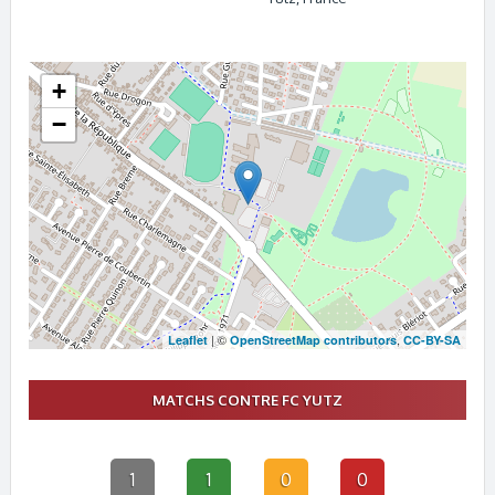
+
−
| ©
,
Leaflet
OpenStreetMap contributors
CC-BY-SA
MATCHS CONTRE FC YUTZ
1
1
0
0