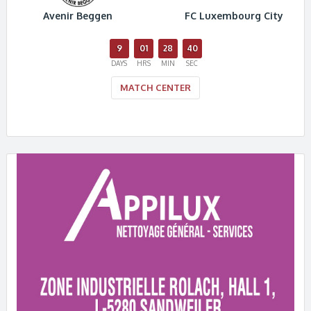
Avenir Beggen
FC Luxembourg City
9
01
28
39
DAYS
HRS
MIN
SEC
MATCH CENTER