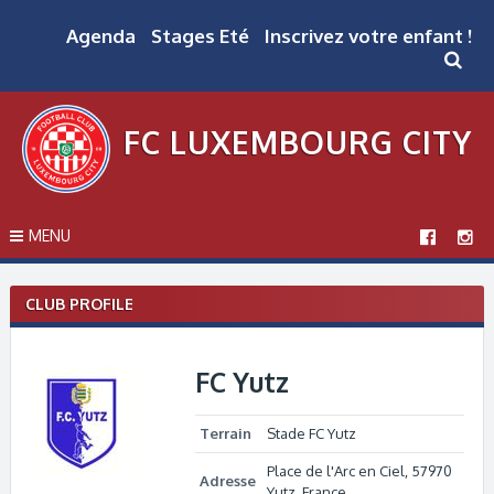
Skip
to
Agenda
Stages Eté
Inscrivez votre enfant !
content
FC LUXEMBOURG CITY
MENU
CLUB PROFILE
FC Yutz
Terrain
Stade FC Yutz
Place de l'Arc en Ciel, 57970
Adresse
Yutz, France