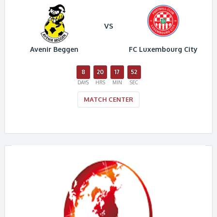
VS
Avenir Beggen
FC Luxembourg City
8
20
17
51
DAYS
HRS
MIN
SEC
MATCH CENTER