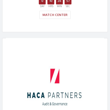
0
10
26
56
DAY
HRS
MIN
SEC
MATCH CENTER