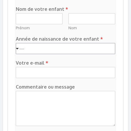
Nom de votre enfant
*
Prénom
Nom
Année de naissance de votre enfant
*
—
Votre e-mail
*
d
Commentaire ou message
e
m
e
s
s
a
g
e