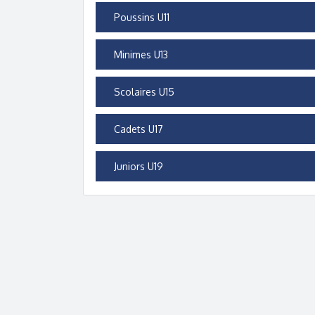
Poussins U11
Minimes U13
Scolaires U15
Cadets U17
Juniors U19