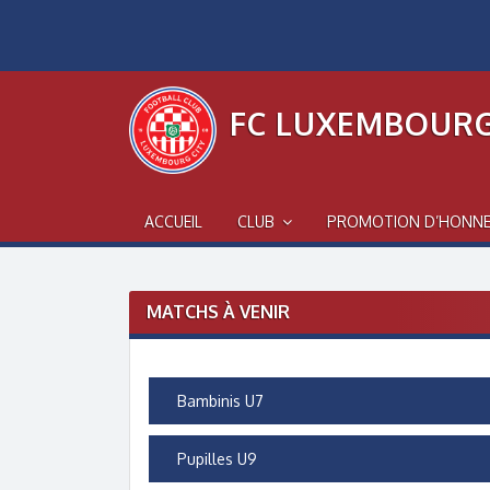
Skip
to
content
FC LUXEMBOURG
ACCUEIL
CLUB
PROMOTION D’HONN
MATCHS À VENIR
Bambinis U7
Pupilles U9