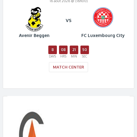
16 août 2026 @ (16h00)
VS
Avenir Beggen
FC Luxembourg City
8
08
21
49
DAYS
HRS
MIN
SEC
MATCH CENTER