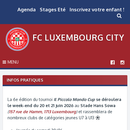
Skip
to
Agenda
Stages Eté
Inscrivez votre enfant !
content
FC LUXEMBOURG CITY
MENU
INFOS PRATIQUES
La 6e édition du tournoi
Il Piccolo Mondo Cup
se déroulera
le week-end du 20 et 21 juin 2026
au
Stade Hans Sowa
(
157 rue de Hamm, 1713 Luxembourg
)
et rassemblera de
nombreux clubs de catégories jeunes U7 à U13