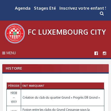
Skip
to
Agenda
Stages Eté
Inscrivez votre enfant !
content
FC LUXEMBOURG CITY
MENU
HISTOIRE
PÉRIODE
FAIT MARQUANT
1908
–
Création du club du quartier Grund « Progrès 08 Grund »
1977
Fusion entre les clubs du Grund Cessange sous la