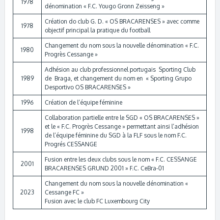
1978
dénomination « F.C. Yougo Gronn Zeisseng »
Création do club G. D. « OS BRACARENSES » avec comme
1978
objectif principal la pratique du football
Changement du nom sous la nouvelle dénomination « F.C.
1980
Progrès Cessange »
Adhésion au club professionnel portugais Sporting Club
1989
de Braga, et changement du nom en « Sporting Grupo
Desportivo OS BRACARENSES »
1996
Création de l’équipe féminine
Collaboration partielle entre le SGD « OS BRACARENSES »
et le « F.C. Progrès Cessange » permettant ainsi l’adhésion
1998
de l’équipe féminine du SGD à la FLF sous le nom F.C.
Progrés CESSANGE
Fusion entre les deux clubs sous le nom « F.C. CESSANGE
2001
BRACARENSES GRUND 2001 » F.C. CeBra-01
Changement du nom sous la nouvelle dénomination «
2023
Cessange FC »
Fusion avec le club FC Luxembourg City