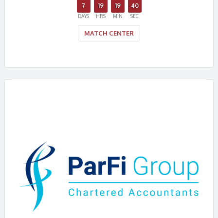
7
19
19
40
DAYS
HRS
MIN
SEC
MATCH CENTER