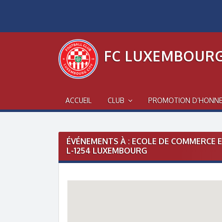
Skip
to
content
FC LUXEMBOURG
ACCUEIL
CLUB
PROMOTION D’HONN
ÉVÉNEMENTS À :
ECOLE DE COMMERCE E
L-1254 LUXEMBOURG