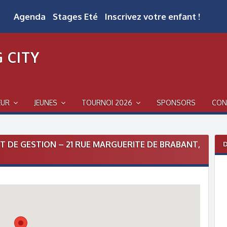
Agenda
Stages Eté
Inscrivez votre enfant !
 CITY
EUR
JEUNES
TOURNOI 2026
SPONSORS
CON
T DE GESTION – 21 RUE MARGUERITE DE BRABANT,
D