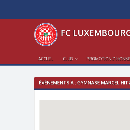
Skip
to
content
FC LUXEMBOURG
ACCUEIL
CLUB
PROMOTION D’HONN
ÉVÉNEMENTS À :
GYMNASE MARCEL HITZ