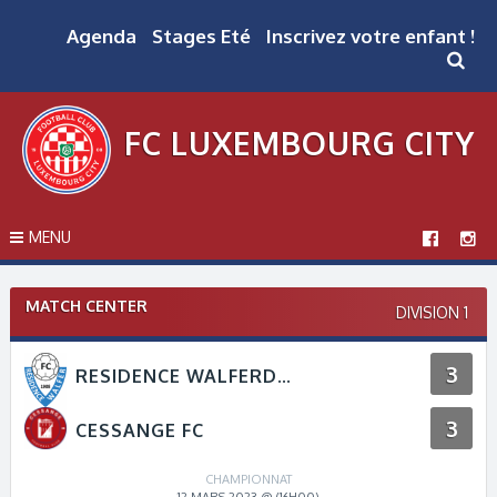
Skip
to
Agenda
Stages Eté
Inscrivez votre enfant !
content
FC LUXEMBOURG CITY
MENU
MATCH CENTER
DIVISION 1
3
RESIDENCE WALFERDANGE
3
CESSANGE FC
CHAMPIONNAT
12 MARS 2023 @ (16H00)