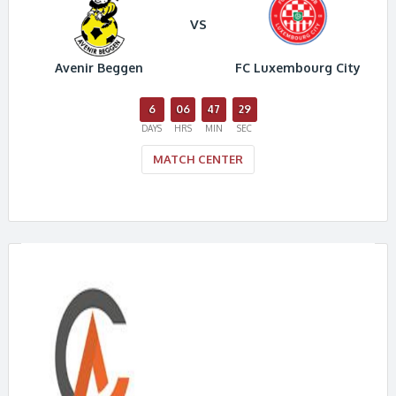
VS
Avenir Beggen
FC Luxembourg City
6
06
47
29
DAYS
HRS
MIN
SEC
MATCH CENTER