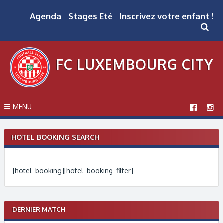
Skip
to
Agenda
Stages Eté
Inscrivez votre enfant !
content
FC LUXEMBOURG CITY
MENU
HOTEL BOOKING SEARCH
[hotel_booking][hotel_booking_filter]
DERNIER MATCH