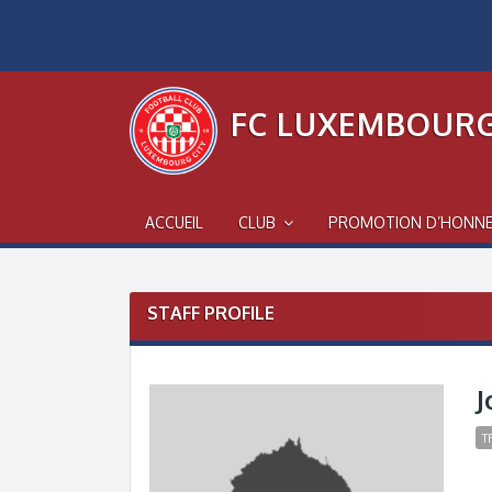
Skip
to
content
FC LUXEMBOURG
ACCUEIL
CLUB
PROMOTION D’HONN
STAFF PROFILE
J
T