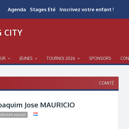
Agenda
Stages Eté
Inscrivez votre enfant !
 CITY
EUR
JEUNES
TOURNOI 2026
SPONSORS
CON
COMITÉ
oaquim Jose MAURICIO
RÉSORIER ADJOINT