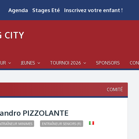
Agenda
Stages Eté
Inscrivez votre enfant !
 CITY
EUR
JEUNES
TOURNOI 2026
SPONSORS
CON
COMITÉ
andro PIZZOLANTE
NTRAÎNEUR MINIMES
ENTRAÎNEUR SENIORS (R)