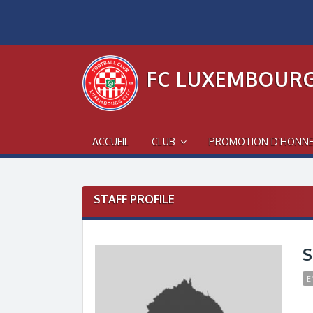
Skip
to
content
FC LUXEMBOURG
ACCUEIL
CLUB
PROMOTION D’HONN
STAFF PROFILE
S
E