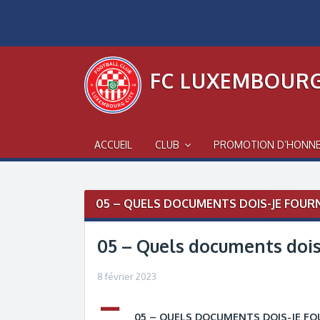
Skip
to
content
FC LUXEMBOURG
ACCUEIL
CLUB
PROMOTION D’HONN
Post
05 – QUELS DOCUMENTS DOIS-JE FOURN
navigation
05 – Quels documents dois-
8 février 2023
A
05 – QUELS DOCUMENTS DOIS-JE FO