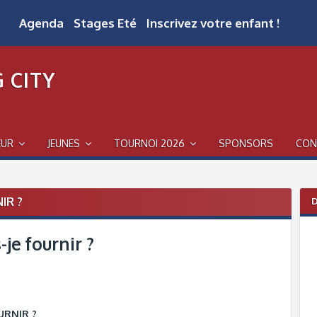
Agenda
Stages Eté
Inscrivez votre enfant !
 CITY
EUR
JEUNES
TOURNOI 2026
SPONSORS
CON
IR ?
D
je fournir ?
URNIR ?