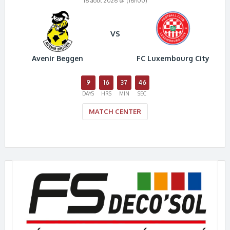
16 août 2026 @ (16h00)
VS
Avenir Beggen
FC Luxembourg City
9
16
37
46
DAYS
HRS
MIN
SEC
MATCH CENTER