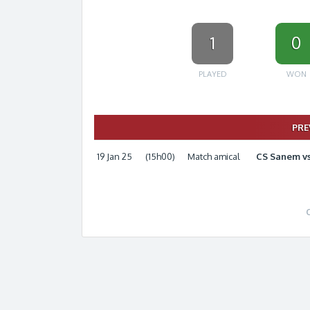
1
0
PLAYED
WON
PRE
19 Jan 25
(15h00)
Match amical
CS Sanem vs