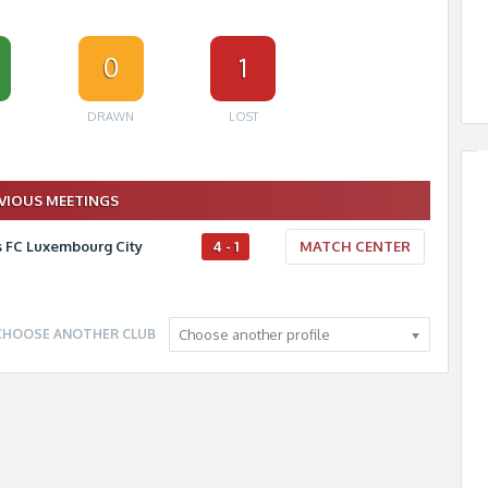
0
1
DRAWN
LOST
VIOUS MEETINGS
 FC Luxembourg City
4 - 1
MATCH CENTER
CHOOSE ANOTHER CLUB
Choose another profile