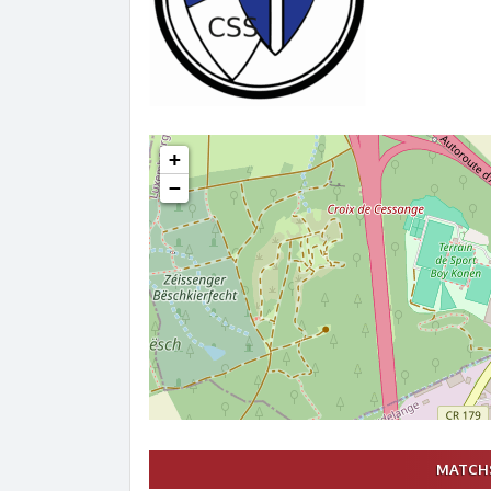
+
−
MATCHS