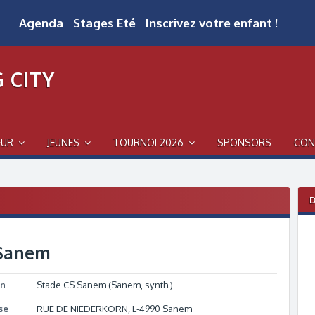
Agenda
Stages Eté
Inscrivez votre enfant !
 CITY
EUR
JEUNES
TOURNOI 2026
SPONSORS
CON
D
Sanem
in
Stade CS Sanem (Sanem, synth.)
se
RUE DE NIEDERKORN, L-4990 Sanem