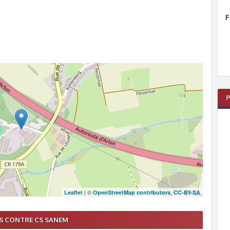
F
| ©
,
Leaflet
OpenStreetMap contributors
CC-BY-SA
 CONTRE CS SANEM