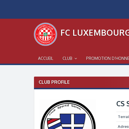
Skip
to
content
FC LUXEMBOURG
ACCUEIL
CLUB
PROMOTION D’HONN
CLUB PROFILE
CS 
Terra
Adres