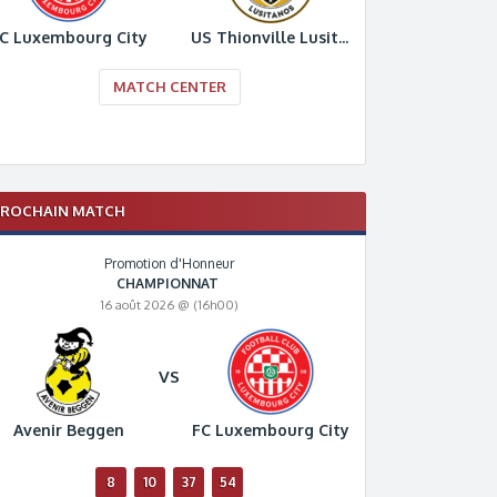
C Luxembourg City
US Thionville Lusitanos
MATCH CENTER
PROCHAIN MATCH
Promotion d'Honneur
CHAMPIONNAT
16 août 2026 @ (16h00)
VS
Avenir Beggen
FC Luxembourg City
8
10
37
53