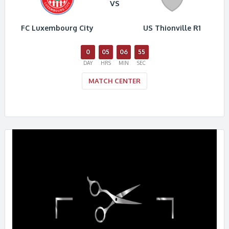
VS
FC Luxembourg City
US Thionville R1
0
05
06
55
DAY
HRS
MIN
SEC
MATCH CENTER