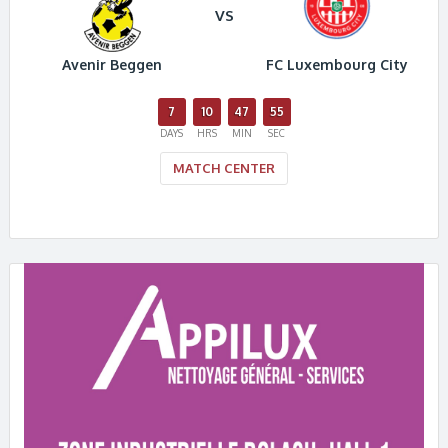
VS
Avenir Beggen
FC Luxembourg City
7
10
47
54
DAYS
HRS
MIN
SEC
MATCH CENTER