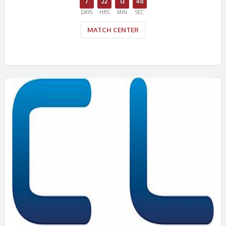
7
22
13
48
DAYS
HRS
MIN
SEC
MATCH CENTER