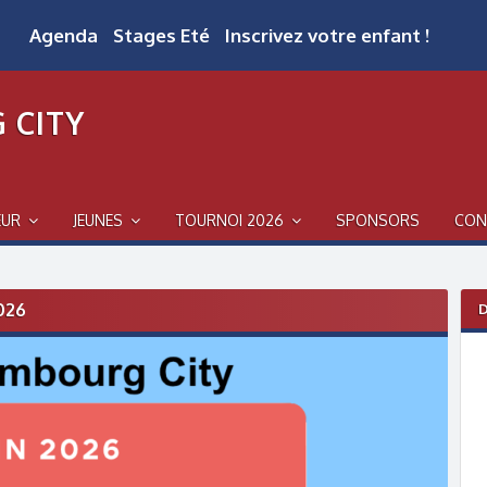
Agenda
Stages Eté
Inscrivez votre enfant !
 CITY
EUR
JEUNES
TOURNOI 2026
SPONSORS
CON
026
D