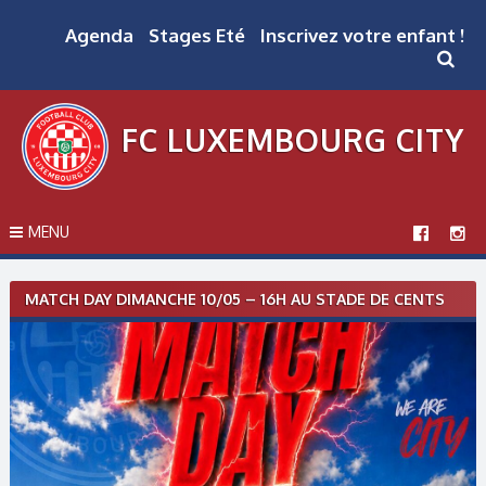
Skip
to
Agenda
Stages Eté
Inscrivez votre enfant !
content
FC LUXEMBOURG CITY
MENU
Post
MATCH DAY DIMANCHE 10/05 – 16H AU STADE DE CENTS
navigation