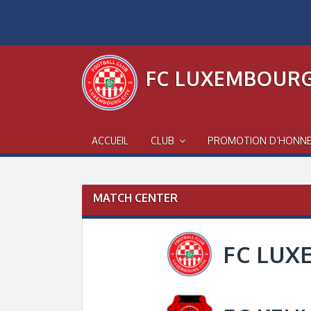
Skip
to
content
FC LUXEMBOURG
ACCUEIL
CLUB
PROMOTION D’HONN
MATCH CENTER
FC LUX