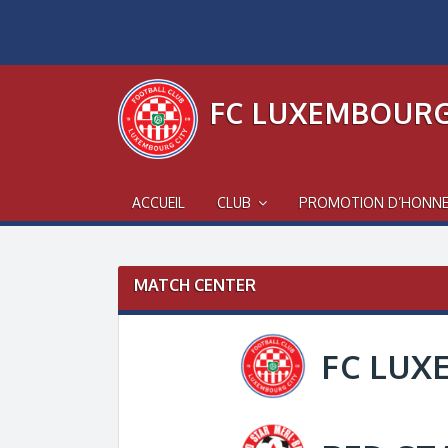
Skip
to
content
FC LUXEMBOURG
ACCUEIL
CLUB
PROMOTION D’HONN
MATCH CENTER
FC LUX