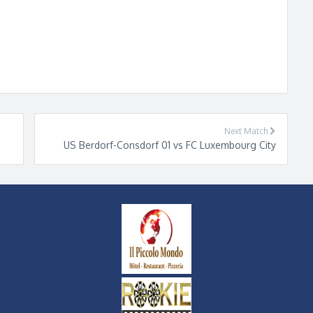
Leaflet
| ©
OpenStreetMap
contributors
,
CC-BY-SA
Next Match
US Berdorf-Consdorf 01 vs FC Luxembourg City