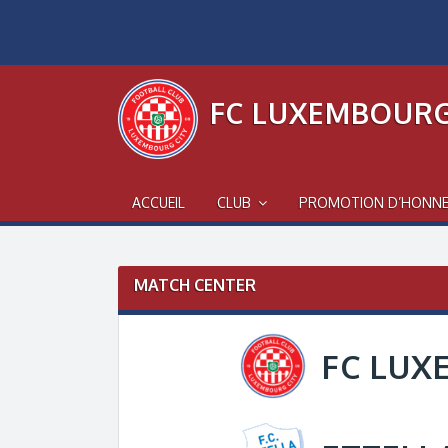
Skip
to
content
FC LUXEMBOURG
ACCUEIL
CLUB
PROMOTION D’HONN
MATCH CENTER
FC LUX