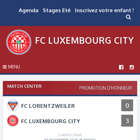
Skip
to
Agenda
Stages Eté
Inscrivez votre enfant !
content
FC LUXEMBOURG CITY
MENU
MATCH CENTER
PROMOTION D'HONNEUR
0
FC LORENTZWEILER
3
FC LUXEMBOURG CITY
CHAMPIONNAT
30 NOVEMBRE 2025 @ (16H00)