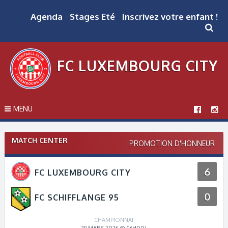
Skip
to
Agenda
Stages Eté
Inscrivez votre enfant !
content
FC LUXEMBOURG CITY
MENU
MATCH CENTER
PROMOTION D'HONNEUR
6
FC LUXEMBOURG CITY
0
FC SCHIFFLANGE 95
CHAMPIONNAT
29 MARS 2026 @ (16H00)