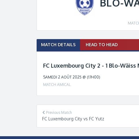
BLO-WÄ
MATC
Match
MATCH DETAILS
HEAD TO HEAD
navigation
FC Luxembourg City 2 - 1 Blo-Wäis
SAMEDI 2 AOÛT 2025 @ (17H00)
MATCH AMICAL
Previous Match
FC Luxembourg City vs FC Yutz