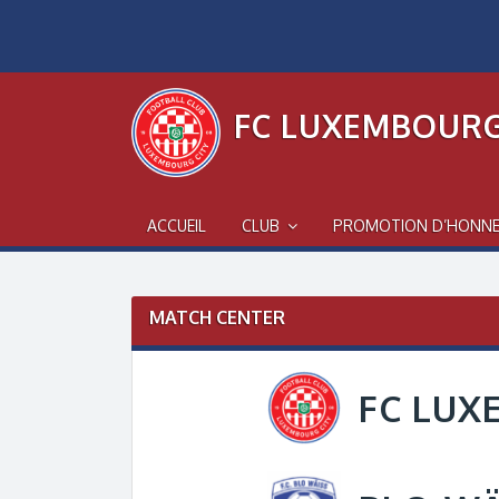
Skip
to
content
FC LUXEMBOURG
ACCUEIL
CLUB
PROMOTION D’HONN
MATCH CENTER
FC LUX