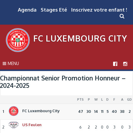
Skip
to
Agenda
Stages Eté
Inscrivez votre enfant !
content
FC LUXEMBOURG CITY
MENU
Championnat Senior Promotion Honneur –
2024-2025
PTS
P
W
L
D
F
A
GD
FC Luxembourg City
1
47
30
14
11
5
40
38
2
US Feulen
2
6
2
2
0
0
3
0
3