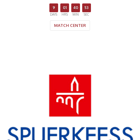
9
01
40
53
DAYS
HRS
MIN
SEC
MATCH CENTER