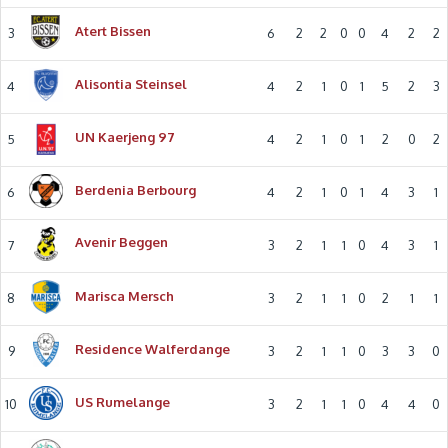
Atert Bissen
3
6
2
2
0
0
4
2
2
Alisontia Steinsel
4
4
2
1
0
1
5
2
3
UN Kaerjeng 97
5
4
2
1
0
1
2
0
2
Berdenia Berbourg
6
4
2
1
0
1
4
3
1
Avenir Beggen
7
3
2
1
1
0
4
3
1
Marisca Mersch
8
3
2
1
1
0
2
1
1
Residence Walferdange
9
3
2
1
1
0
3
3
0
US Rumelange
10
3
2
1
1
0
4
4
0