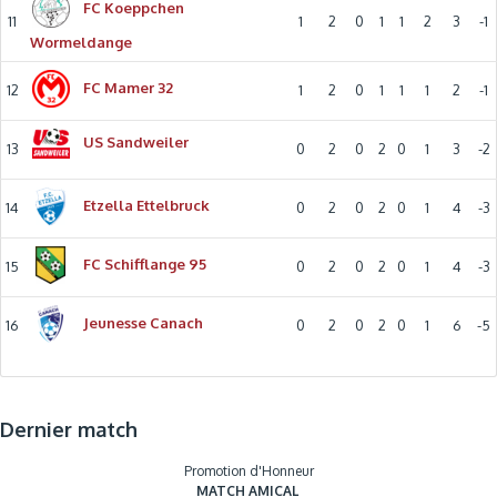
FC Koeppchen
11
1
2
0
1
1
2
3
-1
Wormeldange
FC Mamer 32
12
1
2
0
1
1
1
2
-1
US Sandweiler
13
0
2
0
2
0
1
3
-2
Etzella Ettelbruck
14
0
2
0
2
0
1
4
-3
FC Schifflange 95
15
0
2
0
2
0
1
4
-3
Jeunesse Canach
16
0
2
0
2
0
1
6
-5
Dernier match
Promotion d'Honneur
MATCH AMICAL