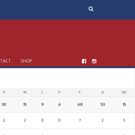
TACT
SHOP
P
W
L
D
F
A
GD
30
15
9
6
68
53
15
2
2
0
0
7
2
5