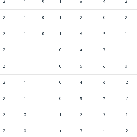
2
1
0
1
6
4
2
2
1
0
1
2
0
2
2
1
0
1
6
5
1
2
1
1
0
4
3
1
2
1
1
0
6
6
0
2
1
1
0
4
6
-2
2
1
1
0
5
7
-2
2
0
1
1
2
3
-1
2
0
1
1
3
5
-2