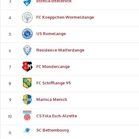
Etzella Ettelbruck
3
FC Koeppchen Wormeldange
4
US Rumelange
5
Residence Walferdange
6
FC Mondercange
7
FC Schifflange 95
8
Marisca Mersch
9
CS Fola Esch-Alzette
10
SC Bettembourg
11