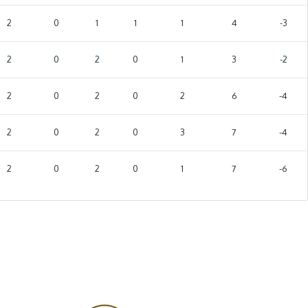
2
0
1
1
1
4
-3
2
0
2
0
1
3
-2
2
0
2
0
2
6
-4
2
0
2
0
3
7
-4
2
0
2
0
1
7
-6