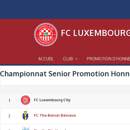
Skip
to
content
FC LUXEMBOURG
ACCUEIL
CLUB
PROMOTION D’HONN
Championnat Senior Promotion Honne
FC Luxembourg City
1
FC The Belval Belvaux
2