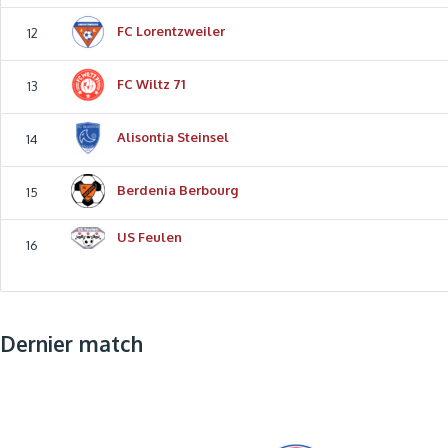
FC Lorentzweiler
12
FC Wiltz 71
13
Alisontia Steinsel
14
Berdenia Berbourg
15
US Feulen
16
Dernier match