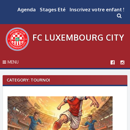
Skip
to
Agenda
Stages Eté
Inscrivez votre enfant !
content
FC LUXEMBOURG CITY
MENU
CATEGORY: TOURNOI