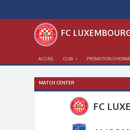
Skip
to
content
FC LUXEMBOURG
ACCUEIL
CLUB
PROMOTION D’HONN
MATCH CENTER
FC LUX