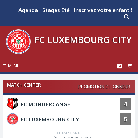
Skip
to
Agenda
Stages Eté
Inscrivez votre enfant !
content
FC LUXEMBOURG CITY
MENU
MATCH CENTER
PROMOTION D'HONNEUR
4
FC MONDERCANGE
5
FC LUXEMBOURG CITY
CHAMPIONNAT
22 FÉVRIER 2026 @ (16H00)