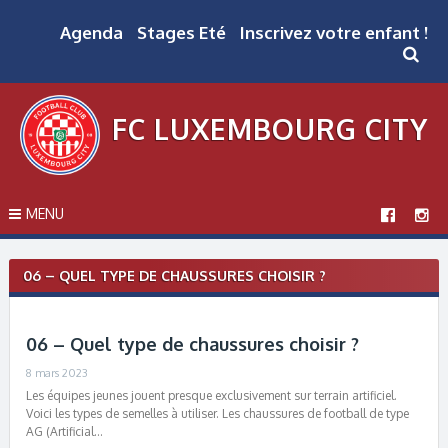
Skip
to
Agenda
Stages Eté
Inscrivez votre enfant !
content
FC LUXEMBOURG CITY
MENU
06 – QUEL TYPE DE CHAUSSURES CHOISIR ?
06 – Quel type de chaussures choisir ?
8 mars 2023
Les équipes jeunes jouent presque exclusivement sur terrain artificiel.
Voici les types de semelles à utiliser. Les chaussures de football de type
AG (Artificial…