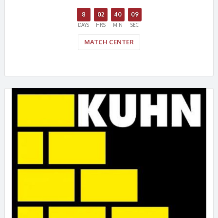
8
02
40
08
DAYS
HRS
MIN
SEC
MATCH CENTER